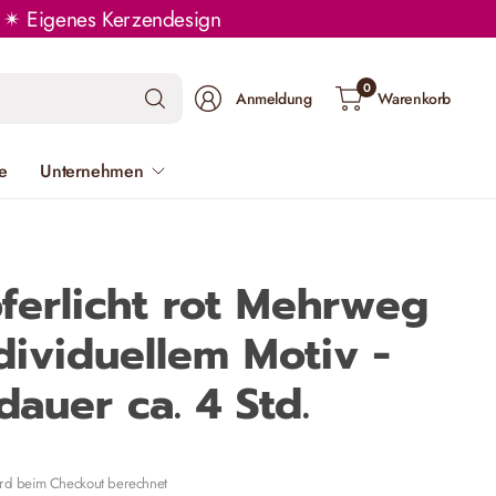
rn ✴ Eigenes Kerzendesign
Suchen
0
Anmeldung
Warenkorb
Sie
nach
e
Unternehmen
irgendetwas
pferlicht rot Mehrweg
dividuellem Motiv -
auer ca. 4 Std.
rd beim Checkout berechnet