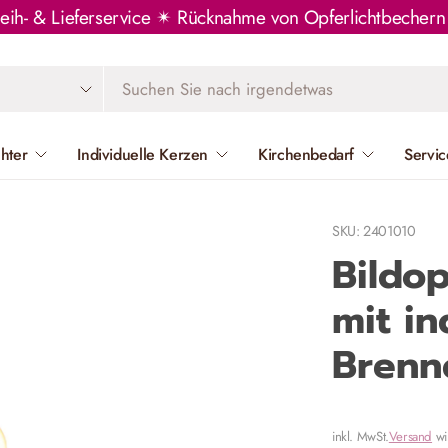
Leih- & Lieferservice ✴ Rücknahme von Opferlichtbeche
chter
Individuelle Kerzen
Kirchenbedarf
Servic
SKU: 2401010
Bildo
mit in
Brennd
inkl. MwSt.
Versand
wi