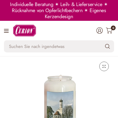
Individuelle Beratung ✴ Leih- & Lieferservice ✴
Rücknahme von Opferlichtbechern ✴ Eigenes
Kerzendesign
0
Su
Si
na
ir