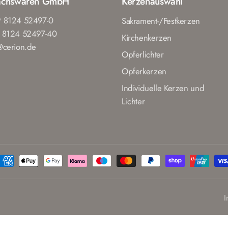
achswaren GmbH
Kerzenauswahl
9 8124 52497-0
Sakrament-/Festkerzen
9 8124 52497-40
Kirchenkerzen
l@cerion.de
Opferlichter
Opferkerzen
Individuelle Kerzen und
Lichter
I