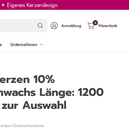
rn ✴ Eigenes Kerzendesign
Suchen
0
Anmeldung
Warenkorb
Sie
nach
e
Unternehmen
irgendetwas
kerzen 10%
nwachs Länge: 1200
zur Auswahl
rd beim Checkout berechnet