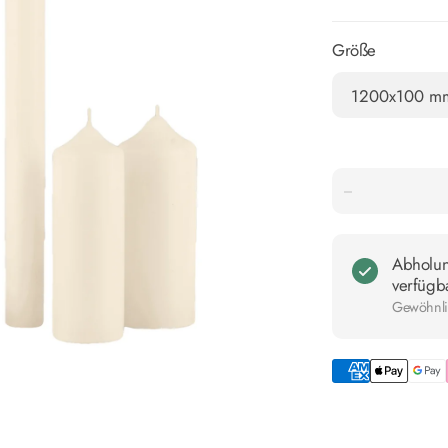
Größe
Abholu
verfügb
Gewöhnlic