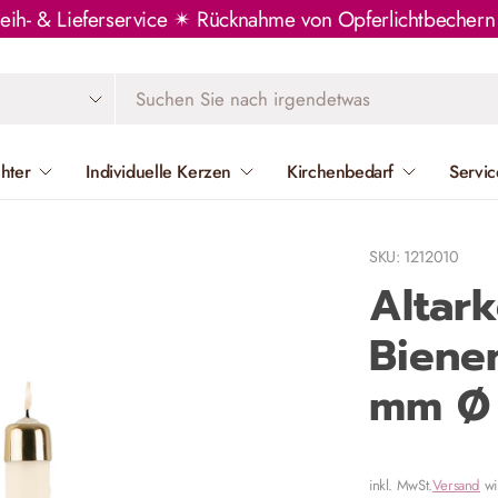
Leih- & Lieferservice ✴ Rücknahme von Opferlichtbeche
chter
Individuelle Kerzen
Kirchenbedarf
Servic
SKU: 1212010
Altar
Biene
mm Ø 
inkl. MwSt.
Versand
wi