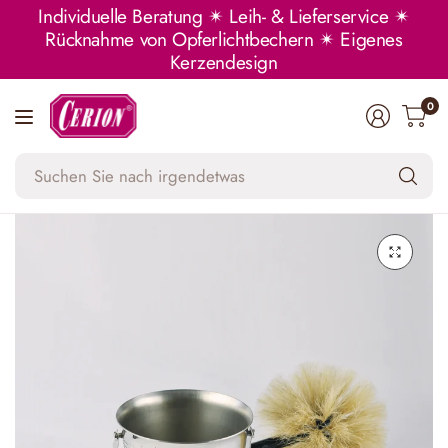
Individuelle Beratung ✴ Leih- & Lieferservice ✴
Rücknahme von Opferlichtbechern ✴ Eigenes
Kerzendesign
0
Su
Si
na
ir