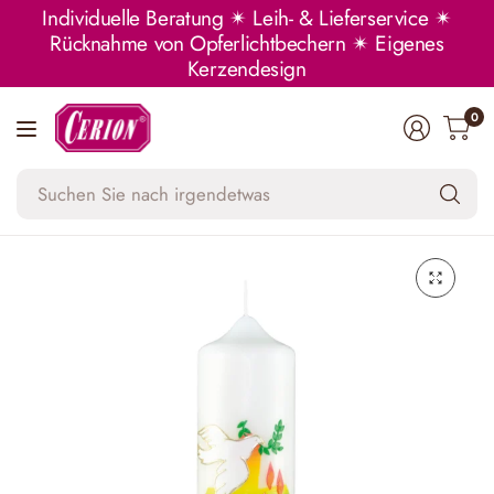
Individuelle Beratung ✴ Leih- & Lieferservice ✴
Rücknahme von Opferlichtbechern ✴ Eigenes
Kerzendesign
0
Su
Si
na
ir