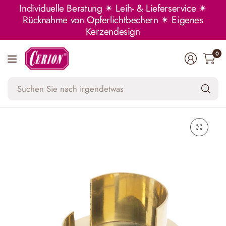
Individuelle Beratung ✴ Leih- & Lieferservice ✴
Rücknahme von Opferlichtbechern ✴ Eigenes
Kerzendesign
0
Su
Si
na
ir