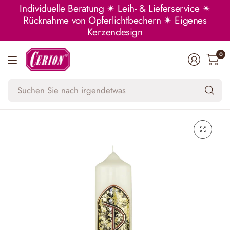
Individuelle Beratung ✴ Leih- & Lieferservice ✴
Rücknahme von Opferlichtbechern ✴ Eigenes
Kerzendesign
0
Su
Si
na
ir