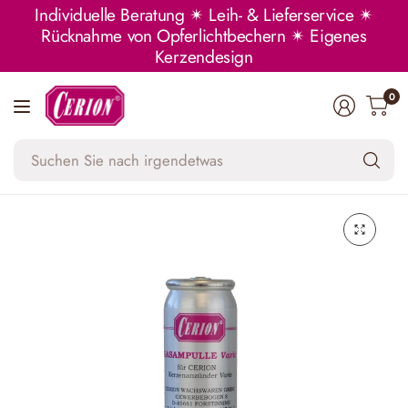
Individuelle Beratung ✴ Leih- & Lieferservice ✴
Rücknahme von Opferlichtbechern ✴ Eigenes
Kerzendesign
0
Su
Si
na
ir