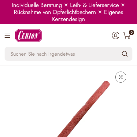
Individuelle Beratung ✴ Leih- & Lieferservice ✴
Rücknahme von Opferlichtbechern ✴ Eigenes
Kerzendesign
0
Su
Si
na
ir